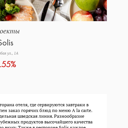
оекты
Solis
бая ул., 1А
.55%
сторана отеля, где сервируются завтраки в
ен заказ горячих блюд по меню A la carte.
дельная шведская линия. Разнообразие
рубежных продуктов высочайшего качества
 вкусу. Также в ресторане Solis каждое