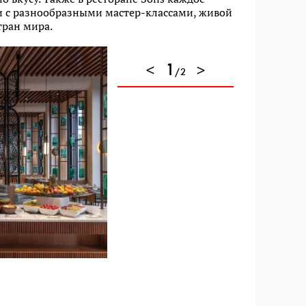
и с разнообразными мастер-классами, живой
тран мира.
1
/2